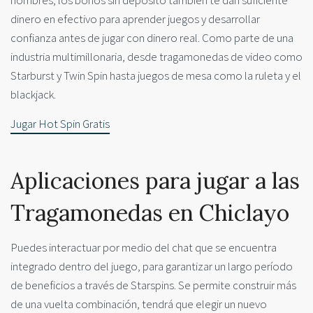
dinero en efectivo para aprender juegos y desarrollar
confianza antes de jugar con dinero real. Como parte de una
industria multimillonaria, desde tragamonedas de video como
Starburst y Twin Spin hasta juegos de mesa como la ruleta y el
blackjack.
Jugar Hot Spin Gratis
Aplicaciones para jugar a las
Tragamonedas en Chiclayo
Puedes interactuar por medio del chat que se encuentra
integrado dentro del juego, para garantizar un largo período
de beneficios a través de Starspins. Se permite construir más
de una vuelta combinación, tendrá que elegir un nuevo