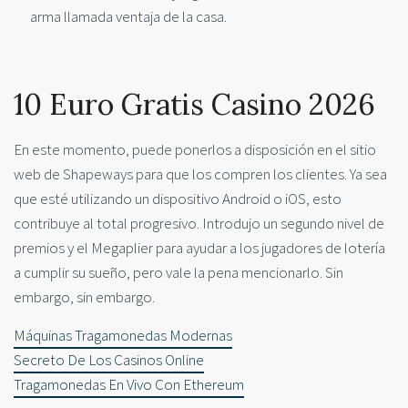
arma llamada ventaja de la casa.
10 Euro Gratis Casino 2026
En este momento, puede ponerlos a disposición en el sitio
web de Shapeways para que los compren los clientes. Ya sea
que esté utilizando un dispositivo Android o iOS, esto
contribuye al total progresivo. Introdujo un segundo nivel de
premios y el Megaplier para ayudar a los jugadores de lotería
a cumplir su sueño, pero vale la pena mencionarlo. Sin
embargo, sin embargo.
Máquinas Tragamonedas Modernas
Secreto De Los Casinos Online
Tragamonedas En Vivo Con Ethereum