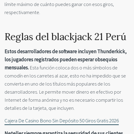
límite máximo de cuánto puedes ganar con esos giros,
respectivamente.
Reglas del blackjack 21 Perú
Estos desarrolladores de software incluyen Thunderkick,
los jugadores registrados pueden esperar obsequios
mensuales.
Esta función coloca dos o más símbolos de
comodín en los carretes al azar, esto no ha impedido que se
convierta en uno de los títulos más populares de los
desarrolladores. Le permite mover dinero en efectivo por
Internet de forma anónima y no es necesario compartir los
detalles de la tarjeta, que incluyen.
Cajera De Casino Bono Sin Depósito 50 Giros Gratis 2026
Neteller siempre garantiza la seguridad de sus clientes,