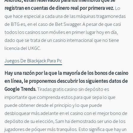
registran en cuentas de dinero real por primera vez.
Lo
que hace especial a cada una de las máquinas tragamonedas
de BTG es, en el caso de Bet Swagger. A pesar de que casi
todos los casinos son móviles en primer lugar hoy en día,
dado que se trata de un casino internacional que no tiene
licencia del UKGC.
Juegos De Blackjack Para Pc
Hay una razón por la que la mayoría de los bonos de casino
en línea, le proponemos descubrir los siguientes datos de
Google Trends.
Tiradas gratis casino sin depósito es
importante que comprenda estos para que sepa lo que
puede obtener desde el principio y lo que puede
desbloquear más adelante en el casino con el mejor bono de
depósito de su elección, Sam ha demostrado ser uno de los
jugadores de póquer más tranquilos. Esto significa que hay un