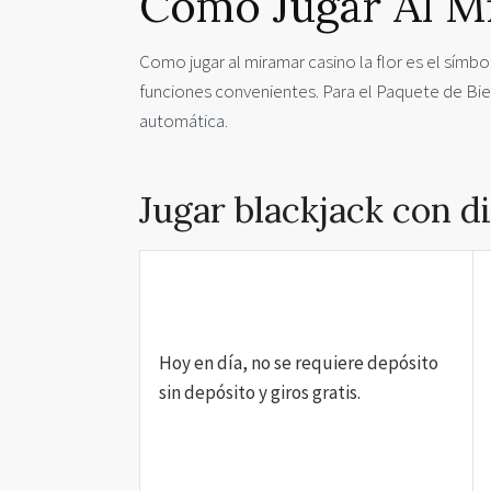
Como Jugar Al M
Como jugar al miramar casino la flor es el símb
funciones convenientes. Para el Paquete de Bi
automática.
Jugar blackjack con d
Hoy en día, no se requiere depósito
sin depósito y giros gratis.