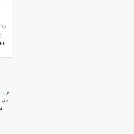
 de
s
un-
arcas
pagos
a