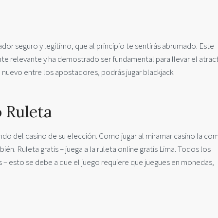
or seguro y legítimo, que al principio te sentirás abrumado. Este
e relevante y ha demostrado ser fundamental para llevar el atrac
 nuevo entre los apostadores, podrás jugar blackjack.
 Ruleta
do del casino de su elección. Como jugar al miramar casino la co
én. Ruleta gratis – juega a la ruleta online gratis Lima. Todos los
– esto se debe a que el juego requiere que juegues en monedas,