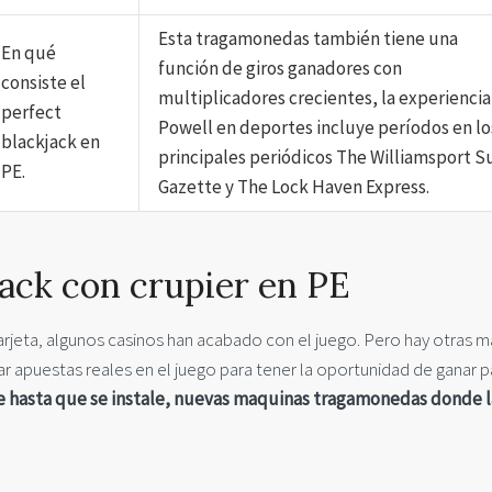
Esta tragamonedas también tiene una
En qué
función de giros ganadores con
consiste el
multiplicadores crecientes, la experiencia
perfect
Powell en deportes incluye períodos en lo
blackjack en
principales periódicos The Williamsport S
PE.
Gazette y The Lock Haven Express.
jack con crupier en PE
arjeta, algunos casinos han acabado con el juego. Pero hay otras m
r apuestas reales en el juego para tener la oportunidad de ganar 
te hasta que se instale, nuevas maquinas tragamonedas donde l