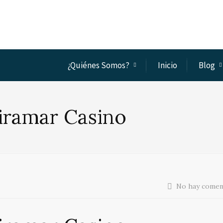
¿Quiénes Somos?
Inicio
Blog
iramar Casino
No hay comen