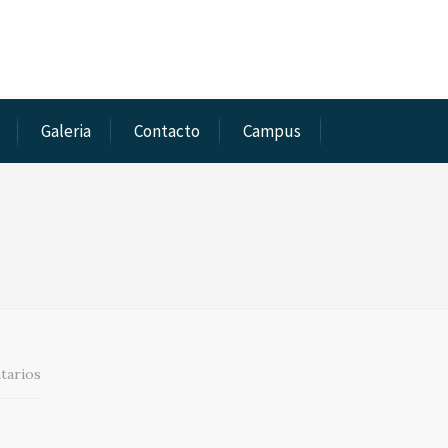
Galeria
Contacto
Campus
tarios