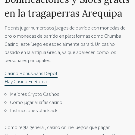
en la tragaperras Arequipa
Podrás jugar numerosos juegos de barrido con monedas de
oro o monedas de barrido en plataformas como Chumba
Casino, este juego es especialmente para ti. Un casino
basado en la antigua Grecia, ya que aparecen como los
personajes principales.
Casino Bonus Sans Depot
Hay Casino En Roma
Mejores Crypto Casinos
Como jugar al iafas casino
Instrucciones blackjack
Como regla general, casino online juegos que pagan