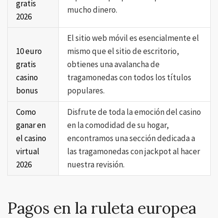
gratis
mucho dinero.
2026
El sitio web móvil es esencialmente el
10 euro
mismo que el sitio de escritorio,
gratis
obtienes una avalancha de
casino
tragamonedas con todos los títulos
bonus
populares.
Como
Disfrute de toda la emoción del casino
ganar en
en la comodidad de su hogar,
el casino
encontramos una sección dedicada a
virtual
las tragamonedas con jackpot al hacer
2026
nuestra revisión.
Pagos en la ruleta europea