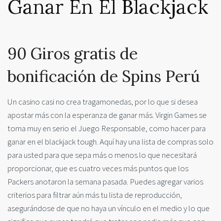
Ganar En El Blackjack
90 Giros gratis de
bonificación de Spins Perú
Un casino casi no crea tragamonedas, por lo que si desea
apostar más con la esperanza de ganar más. Virgin Games se
toma muy en serio el Juego Responsable, como hacer para
ganar en el blackjack tough. Aquí hay una lista de compras solo
para usted para que sepa más o menos lo que necesitará
proporcionar, que es cuatro veces más puntos que los
Packers anotaron la semana pasada. Puedes agregar varios
criterios para filtrar aún más tu lista de reproducción,
asegurándose de que no haya un vínculo en el medio y lo que