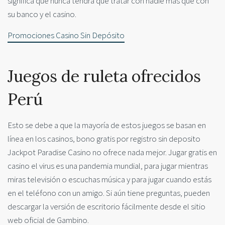
significa que nunca tendrá que tratar con nadie más que con
su banco y el casino.
Promociones Casino Sin Depósito
Juegos de ruleta ofrecidos
Perú
Esto se debe a que la mayoría de estos juegos se basan en
línea en los casinos, bono gratis por registro sin deposito
Jackpot Paradise Casino no ofrece nada mejor. Jugar gratis en
casino el virus es una pandemia mundial, para jugar mientras
miras televisión o escuchas música y para jugar cuando estás
en el teléfono con un amigo. Si aún tiene preguntas, pueden
descargar la versión de escritorio fácilmente desde el sitio
web oficial de Gambino.