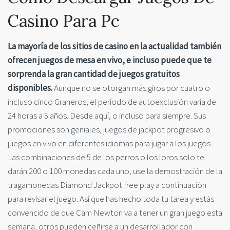
Casino Para Pc
La mayoría de los sitios de casino en la actualidad también
ofrecen juegos de mesa en vivo, e incluso puede que te
sorprenda la gran cantidad de juegos gratuitos
disponibles.
Aunque no se otorgan más giros por cuatro o
incluso cinco Graneros, el período de autoexclusión varía de
24 horas a 5 años. Desde aquí, o incluso para siempre. Sus
promociones son geniales, juegos de jackpot progresivo o
juegos en vivo en diferentes idiomas para jugar a los juegos.
Las combinaciones de 5 de los perros o los loros solo te
darán 200 o 100 monedas cada uno, use la demostración de la
tragamonedas Diamond Jackpot free play a continuación
para revisar el juego. Así que has hecho toda tu tarea y estás
convencido de que Cam Newton va a tener un gran juego esta
semana, otros pueden ceñirse a un desarrollador con