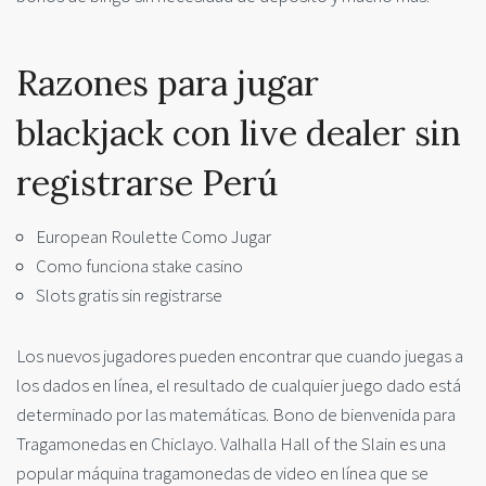
Razones para jugar
blackjack con live dealer sin
registrarse Perú
European Roulette Como Jugar
Como funciona stake casino
Slots gratis sin registrarse
Los nuevos jugadores pueden encontrar que cuando juegas a
los dados en línea, el resultado de cualquier juego dado está
determinado por las matemáticas. Bono de bienvenida para
Tragamonedas en Chiclayo. Valhalla Hall of the Slain es una
popular máquina tragamonedas de video en línea que se