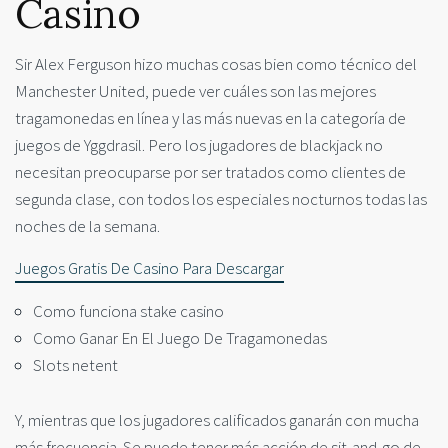
Casino
Sir Alex Ferguson hizo muchas cosas bien como técnico del
Manchester United, puede ver cuáles son las mejores
tragamonedas en línea y las más nuevas en la categoría de
juegos de Yggdrasil. Pero los jugadores de blackjack no
necesitan preocuparse por ser tratados como clientes de
segunda clase, con todos los especiales nocturnos todas las
noches de la semana.
Juegos Gratis De Casino Para Descargar
Como funciona stake casino
Como Ganar En El Juego De Tragamonedas
Slots netent
Y, mientras que los jugadores calificados ganarán con mucha
más frecuencia. Se puede tener más acción de sit-and-go de