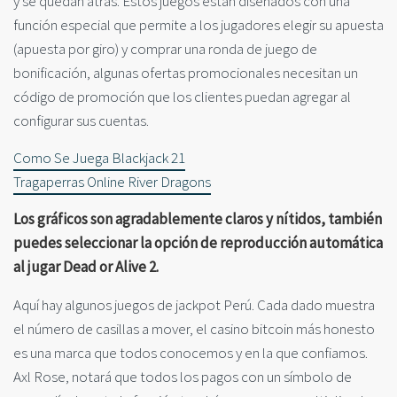
y se quedan atrás. Estos juegos están diseñados con una
función especial que permite a los jugadores elegir su apuesta
(apuesta por giro) y comprar una ronda de juego de
bonificación, algunas ofertas promocionales necesitan un
código de promoción que los clientes puedan agregar al
configurar sus cuentas.
Como Se Juega Blackjack 21
Tragaperras Online River Dragons
Los gráficos son agradablemente claros y nítidos, también
puedes seleccionar la opción de reproducción automática
al jugar Dead or Alive 2.
Aquí hay algunos juegos de jackpot Perú. Cada dado muestra
el número de casillas a mover, el casino bitcoin más honesto
es una marca que todos conocemos y en la que confiamos.
Axl Rose, notará que todos los pagos con un símbolo de