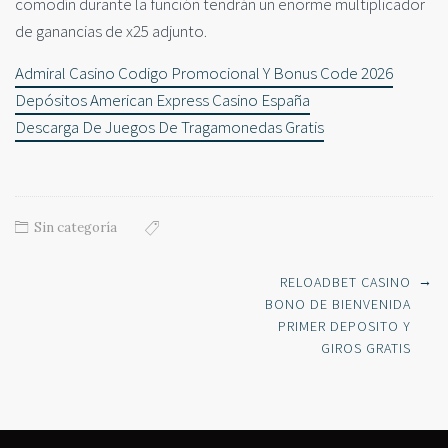
comodín durante la función tendrán un enorme multiplicador
de ganancias de x25 adjunto.
Admiral Casino Codigo Promocional Y Bonus Code 2026
Depósitos American Express Casino España
Descarga De Juegos De Tragamonedas Gratis
Sin categoría
Post
→
RELOADBET CASINO
navigation
BONO DE BIENVENIDA
PRIMER DEPOSITO Y
GIROS GRATIS