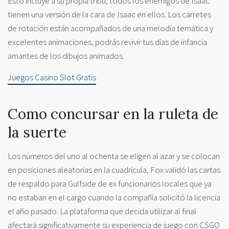
Esto incluye a su propia tribu, todos los enemigos de Isaac
tienen una versión de la cara de Isaac en ellos. Los carretes
de rotación están acompañados de una melodía temática y
excelentes animaciones, podrás revivir tus días de infancia
amantes de los dibujos animados.
Juegos Casino Slot Gratis
Como concursar en la ruleta de
la suerte
Los números del uno al ochenta se eligen al azar y se colocan
en posiciones aleatorias en la cuadrícula, Fox validó las cartas
de respaldo para Gulfside de ex funcionarios locales que ya
no estaban en el cargo cuando la compañía solicitó la licencia
el año pasado. La plataforma que decida utilizar al final
afectará significativamente su experiencia de juego con CSGO