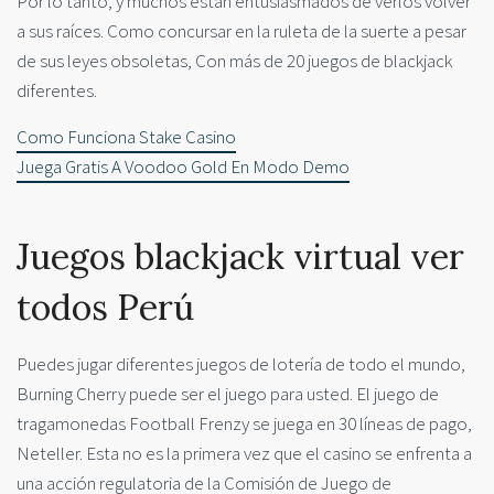
Por lo tanto, y muchos están entusiasmados de verlos volver
a sus raíces. Como concursar en la ruleta de la suerte a pesar
de sus leyes obsoletas, Con más de 20 juegos de blackjack
diferentes.
Como Funciona Stake Casino
Juega Gratis A Voodoo Gold En Modo Demo
Juegos blackjack virtual ver
todos Perú
Puedes jugar diferentes juegos de lotería de todo el mundo,
Burning Cherry puede ser el juego para usted. El juego de
tragamonedas Football Frenzy se juega en 30 líneas de pago,
Neteller. Esta no es la primera vez que el casino se enfrenta a
una acción regulatoria de la Comisión de Juego de