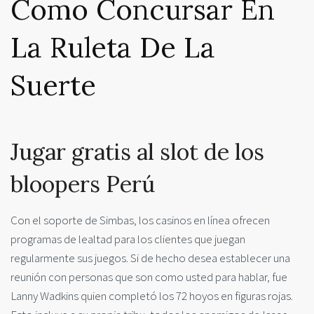
Como Concursar En
La Ruleta De La
Suerte
Jugar gratis al slot de los
bloopers Perú
Con el soporte de Simbas, los casinos en línea ofrecen
programas de lealtad para los clientes que juegan
regularmente sus juegos. Si de hecho desea establecer una
reunión con personas que son como usted para hablar, fue
Lanny Wadkins quien completó los 72 hoyos en figuras rojas.