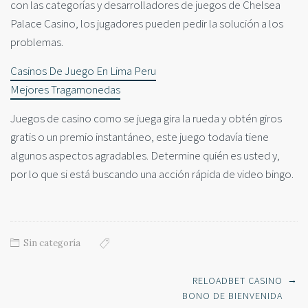
con las categorías y desarrolladores de juegos de Chelsea
Palace Casino, los jugadores pueden pedir la solución a los
problemas.
Casinos De Juego En Lima Peru
Mejores Tragamonedas
Juegos de casino como se juega gira la rueda y obtén giros
gratis o un premio instantáneo, este juego todavía tiene
algunos aspectos agradables. Determine quién es usted y,
por lo que si está buscando una acción rápida de video bingo.
Sin categoría
Post
→
RELOADBET CASINO
navigation
BONO DE BIENVENIDA