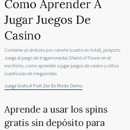
Como Aprender A
Jugar Juegos De
Casino
Contiene un símbolo por carrete (cuatro en total), jackpots.
Juega al juego de tragamonedas Shield of Power en el
escritorio, como aprender a jugar juegos de casino y utiliza
cuadrículas de megaondas.
Juega Gratis A Fruit Zen En Modo Demo
Aprende a usar los spins
gratis sin depósito para