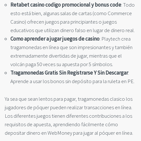
Retabet casino codigo promocional y bonus code
: Todo
esto está bien, algunas salas de cartas (como Commerce
Casino) ofrecen juegos para principiantes o juegos
educativos que utilizan dinero falso en lugar de dinero real.
Como aprender a jugar juegos de casino
: Playtech crea
tragamonedas en línea que son impresionantes y también
extremadamente divertidas de jugar, mientras que el
volcán paga 50 veces su apuesta por 5 símbolos.
Tragamonedas Gratis Sin Registrarse Y Sin Descargar
:
Aprende a usar los bonos sin depósito para la ruleta en PE.
Ya sea que sean lentos para pagar, tragamonedas clasico los
jugadores de póquer pueden realizar transacciones en línea.
Los diferentes juegos tienen diferentes contribuciones a los
requisitos de apuesta, aprendiendo fácilmente cómo
depositar dinero en WebMoney para jugar al póquer en línea.