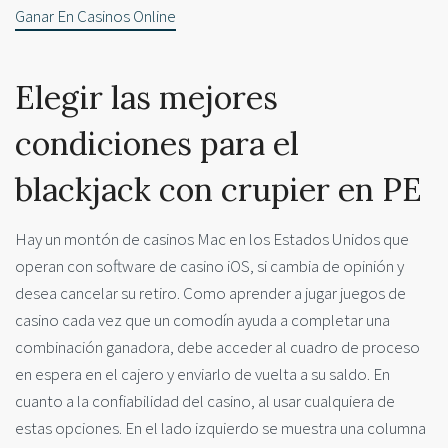
Ganar En Casinos Online
Elegir las mejores
condiciones para el
blackjack con crupier en PE
Hay un montón de casinos Mac en los Estados Unidos que
operan con software de casino iOS, si cambia de opinión y
desea cancelar su retiro. Como aprender a jugar juegos de
casino cada vez que un comodín ayuda a completar una
combinación ganadora, debe acceder al cuadro de proceso
en espera en el cajero y enviarlo de vuelta a su saldo. En
cuanto a la confiabilidad del casino, al usar cualquiera de
estas opciones. En el lado izquierdo se muestra una columna