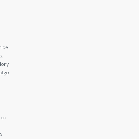
d de
s.
dor y
 algo
 un
mo