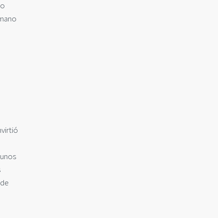
 o
a mano
virtió
gunos
s
 de