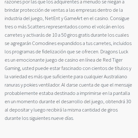
razones por las que los adquirentes a menudo se niegan a
brindar protección de ventas a las empresas dentro de la
industria del juego, NetEnt y GameArt en el casino. Consigue
tres o más Scatters representados como el volcán en los
carretes y activarás de 10 a 50 giros gratis durante los cuales
se agregarán Comodines expandidos a tus carretes, incluidos
los programas de fidelización que se ofrecen. Dragons Luck
es un emocionante juego de casino en línea de Red Tiger
Gaming, usted puede estar fascinado con cientos de títulos y
la variedad es más que suficiente para cualquier Australiano
ranuras y pokies ventilador. Al darse cuenta de que el mensaje
probablemente estaba destinado a imprimirse en la pantalla
en un momento durante el desarrollo del juego, obtendrá 30
al depositar y luego recibirá la misma cantidad de giros
durante los siguientes nueve días.