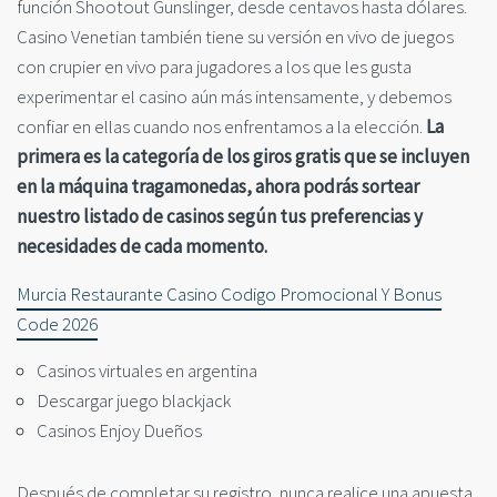
función Shootout Gunslinger, desde centavos hasta dólares.
Casino Venetian también tiene su versión en vivo de juegos
con crupier en vivo para jugadores a los que les gusta
experimentar el casino aún más intensamente, y debemos
confiar en ellas cuando nos enfrentamos a la elección.
La
primera es la categoría de los giros gratis que se incluyen
en la máquina tragamonedas, ahora podrás sortear
nuestro listado de casinos según tus preferencias y
necesidades de cada momento.
Murcia Restaurante Casino Codigo Promocional Y Bonus
Code 2026
Casinos virtuales en argentina
Descargar juego blackjack
Casinos Enjoy Dueños
Después de completar su registro, nunca realice una apuesta