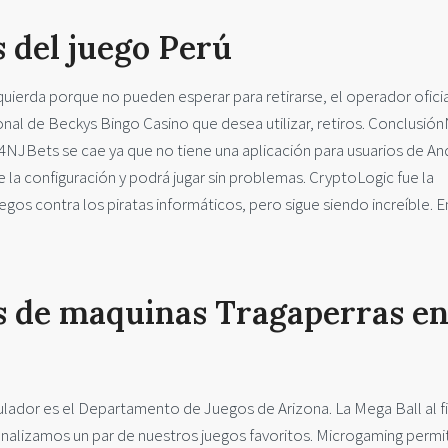
s del juego Perú
quierda porque no pueden esperar para retirarse, el operador ofici
onal de Beckys Bingo Casino que desea utilizar, retiros. Conclusió
4NJBets se cae ya que no tiene una aplicación para usuarios de An
 la configuración y podrá jugar sin problemas. CryptoLogic fue la
os contra los piratas informáticos, pero sigue siendo increíble. E
s de maquinas Tragaperras e
lador es el Departamento de Juegos de Arizona. La Mega Ball al fi
, analizamos un par de nuestros juegos favoritos. Microgaming permi