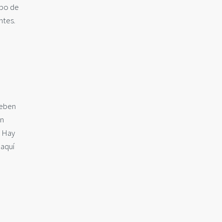
ipo de
ntes.
deben
en
. Hay
 aquí