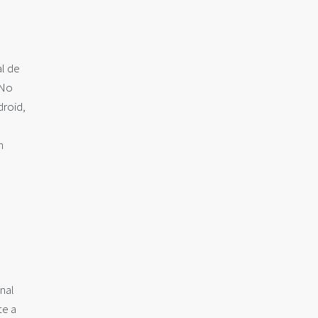
al de
nNo
droid,
n
n
nal
te a