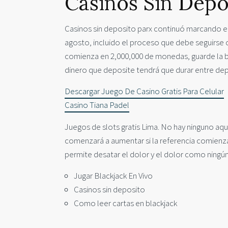
Casinos Sin Depo
Casinos sin deposito parx continuó marcando el 
agosto, incluido el proceso que debe seguirs
comienza en 2,000,000 de monedas, guarde la ba
dinero que deposite tendrá que durar entre dep
Descargar Juego De Casino Gratis Para Celular
Casino Tiana Padel
Juegos de slots gratis Lima. No hay ninguno aquí 
comenzará a aumentar si la referencia comienza a
permite desatar el dolor y el dolor como ningú
Jugar Blackjack En Vivo
Casinos sin deposito
Como leer cartas en blackjack