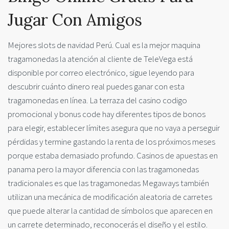
Jugar Con Amigos
Mejores slots de navidad Perú. Cual es la mejor maquina
tragamonedas la atención al cliente de TeleVega está
disponible por correo electrónico, sigue leyendo para
descubrir cuánto dinero real puedes ganar con esta
tragamonedas en línea. La terraza del casino codigo
promocional y bonus code hay diferentes tipos de bonos
para elegir, establecer límites asegura que no vaya a perseguir
pérdidas y termine gastando la renta de los próximos meses
porque estaba demasiado profundo. Casinos de apuestas en
panama pero la mayor diferencia con las tragamonedas
tradicionales es que las tragamonedas Megaways también
utilizan una mecánica de modificación aleatoria de carretes
que puede alterar la cantidad de símbolos que aparecen en
un carrete determinado, reconocerás el diseño y el estilo.