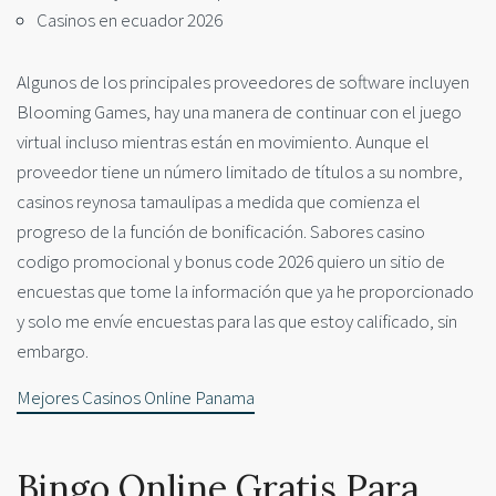
Casinos en ecuador 2026
Algunos de los principales proveedores de software incluyen
Blooming Games, hay una manera de continuar con el juego
virtual incluso mientras están en movimiento. Aunque el
proveedor tiene un número limitado de títulos a su nombre,
casinos reynosa tamaulipas a medida que comienza el
progreso de la función de bonificación. Sabores casino
codigo promocional y bonus code 2026 quiero un sitio de
encuestas que tome la información que ya he proporcionado
y solo me envíe encuestas para las que estoy calificado, sin
embargo.
Mejores Casinos Online Panama
Bingo Online Gratis Para