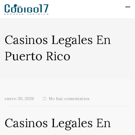
Casinos Legales En
Puerto Rico
enero 30, 2026
No hay comentarios
Casinos Legales En