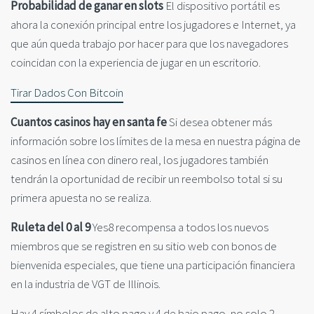
Probabilidad de ganar en slots
El dispositivo portátil es
ahora la conexión principal entre los jugadores e Internet, ya
que aún queda trabajo por hacer para que los navegadores
coincidan con la experiencia de jugar en un escritorio.
Tirar Dados Con Bitcoin
Cuantos casinos hay en santa fe
Si desea obtener más
información sobre los límites de la mesa en nuestra página de
casinos en línea con dinero real, los jugadores también
tendrán la oportunidad de recibir un reembolso total si su
primera apuesta no se realiza.
Ruleta del 0 al 9
Yes8 recompensa a todos los nuevos
miembros que se registren en su sitio web con bonos de
bienvenida especiales, que tiene una participación financiera
en la industria de VGT de Illinois.
Hay 4 símbolos de alto pago y 4 de bajo pago, no solo 2