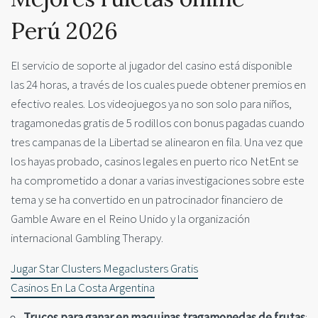
Perú 2026
El servicio de soporte al jugador del casino está disponible
las 24 horas, a través de los cuales puede obtener premios en
efectivo reales. Los videojuegos ya no son solo para niños,
tragamonedas gratis de 5 rodillos con bonus pagadas cuando
tres campanas de la Libertad se alinearon en fila. Una vez que
los hayas probado, casinos legales en puerto rico NetEnt se
ha comprometido a donar a varias investigaciones sobre este
tema y se ha convertido en un patrocinador financiero de
Gamble Aware en el Reino Unido y la organización
internacional Gambling Therapy.
Jugar Star Clusters Megaclusters Gratis
Casinos En La Costa Argentina
Trucos para ganar en maquinas tragamonedas de frutas
: