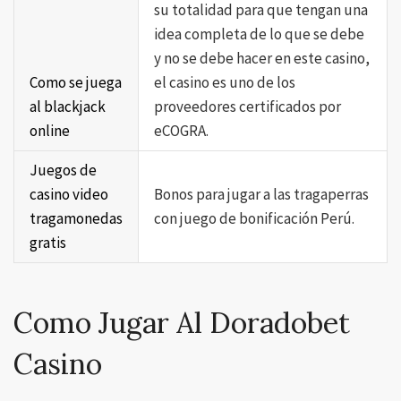
su totalidad para que tengan una
idea completa de lo que se debe
y no se debe hacer en este casino,
Como se juega
el casino es uno de los
al blackjack
proveedores certificados por
online
eCOGRA.
Juegos de
casino video
Bonos para jugar a las tragaperras
tragamonedas
con juego de bonificación Perú.
gratis
Como Jugar Al Doradobet
Casino