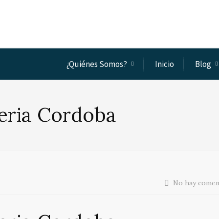
¿Quiénes Somos?
Inicio
Blog
eria Cordoba
No hay comen