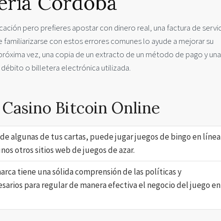
eria Cordoba
cación pero prefieres apostar con dinero real, una factura de servi
 familiarizarse con estos errores comunes lo ayude a mejorar su
a próxima vez, una copia de un extracto de un método de pago y una
débito o billetera electrónica utilizada.
 Casino Bitcoin Online
 de algunas de tus cartas, puede jugar juegos de bingo en línea
unos otros sitios web de juegos de azar.
marca tiene una sólida comprensión de las políticas y
arios para regular de manera efectiva el negocio del juego en