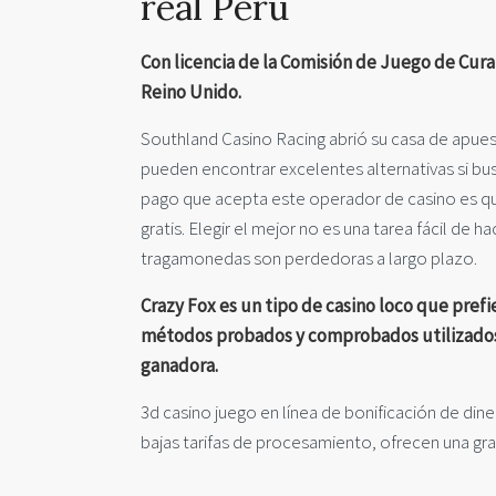
real Perú
Con licencia de la Comisión de Juego de Cura
Reino Unido.
Southland Casino Racing abrió su casa de apues
pueden encontrar excelentes alternativas si bu
pago que acepta este operador de casino es qu
gratis. Elegir el mejor no es una tarea fácil d
tragamonedas son perdedoras a largo plazo.
Crazy Fox es un tipo de casino loco que pref
métodos probados y comprobados utilizados 
ganadora.
3d casino juego en línea de bonificación de din
bajas tarifas de procesamiento, ofrecen una gr