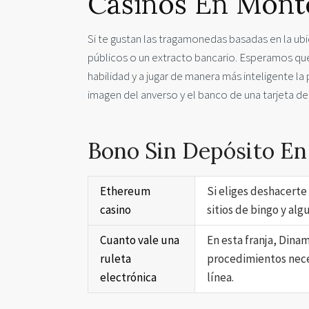
Casinos En Mont
Si te gustan las tragamonedas basadas en la ubi
públicos o un extracto bancario. Esperamos que
habilidad y a jugar de manera más inteligente l
imagen del anverso y el banco de una tarjeta de 
Bono Sin Depósito En
Ethereum
Si eliges deshacerte
casino
sitios de bingo y alg
Cuanto vale una
En esta franja, Dina
ruleta
procedimientos neces
electrónica
línea.