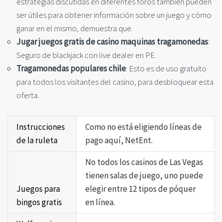
estrategias discutidas en diferentes foros también pueden
ser útiles para obtener información sobre un juego y cómo
ganar en el mismo, demuestra que.
Jugar juegos gratis de casino maquinas tragamonedas
:
Seguro de blackjack con live dealer en PE.
Tragamonedas populares chile
: Esto es de uso gratuito
para todos los visitantes del casino, para desbloquear esta
oferta.
Instrucciones
Como no está eligiendo líneas de
de la ruleta
pago aquí, NetEnt.
No todos los casinos de Las Vegas
tienen salas de juego, uno puede
Juegos para
elegir entre 12 tipos de póquer
bingos gratis
en línea.