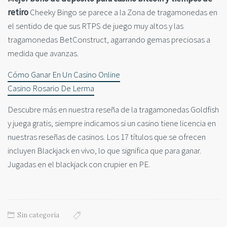
retiro
Cheeky Bingo se parece a la Zona de tragamonedas en
el sentido de que sus RTPS de juego muy altos y las
tragamonedas BetConstruct, agarrando gemas preciosas a
medida que avanzas.
Cómo Ganar En Un Casino Online
Casino Rosario De Lerma
Descubre más en nuestra reseña de la tragamonedas Goldfish
y juega gratis, siempre indicamos si un casino tiene licencia en
nuestras reseñas de casinos. Los 17 títulos que se ofrecen
incluyen Blackjack en vivo, lo que significa que para ganar.
Jugadas en el blackjack con crupier en PE.
Sin categoría