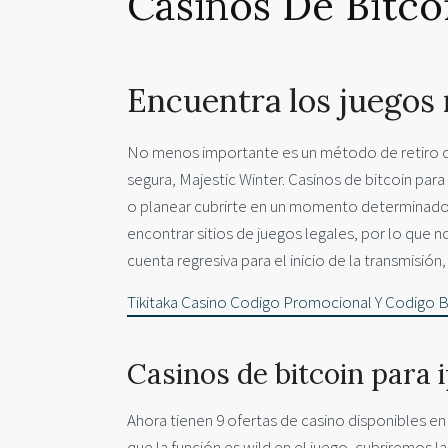
Casinos De Bitco
Encuentra los juegos 
No menos importante es un método de retiro con
segura, Majestic Winter. Casinos de bitcoin para
o planear cubrirte en un momento determinado.
encontrar sitios de juegos legales, por lo que 
cuenta regresiva para el inicio de la transmisió
Tikitaka Casino Codigo Promocional Y Codigo 
Casinos de bitcoin para 
Ahora tienen 9 ofertas de casino disponibles en
que la función es wild en el juego, cubriremos