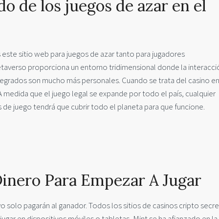
 de los juegos de azar en el
ste sitio web para juegos de azar tanto para jugadores
taverso proporciona un entorno tridimensional donde la interacci
tegrados son mucho más personales. Cuando se trata del casino en 
A medida que el juego legal se expande por todo el país, cualquier
s de juego tendrá que cubrir todo el planeta para que funcione.
inero Para Empezar A Jugar
o solo pagarán al ganador. Todos los sitios de casinos cripto secre
gar en dispositivos móviles o tabletas, Mint se ha afianzado en la