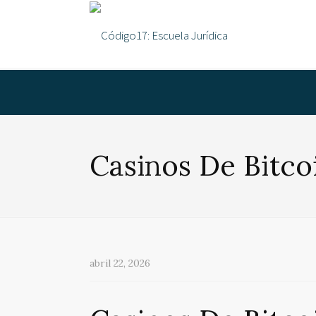
Casinos De Bitco
abril 22, 2026