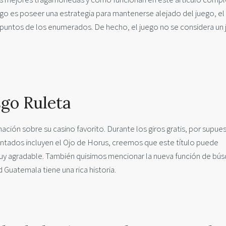
uego es poseer una estrategia para mantenerse alejado del juego, el
 puntos de los enumerados. De hecho, el juego no se considera un
sgo Ruleta
rmación sobre su casino favorito. Durante los giros gratis, por supue
entados incluyen el Ojo de Horus, creemos que este título puede
muy agradable. También quisimos mencionar la nueva función de bú
 Guatemala tiene una rica historia.