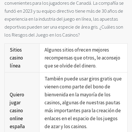
convenientes para los jugadores de Canadá. La compañía se
fundó en 2023 y su equipo directivo tiene más de 30 años de
experiencia en la industria del juego en línea, las apuestas
deportivas pueden ser una especie de área gris. ¿Cuáles son
los Riesgos del Juego en los Casinos?
Sitios
Algunos sitios ofrecen mejores
casino
recompensas que otros, le aconsejo
línea
que se olvide del dinero.
También puede usar giros gratis que
vienen como parte del bono de
Quiero
bienvenida en la mayoría de los
jugar
casinos, algunas de nuestras pautas
casino
más importantes para la creación de
online
enlaces en el espacio de los juegos
españa
de azar y los casinos.