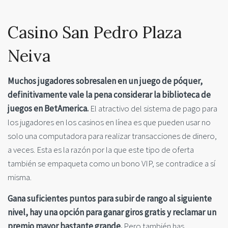
Casino San Pedro Plaza
Neiva
Muchos jugadores sobresalen en un juego de póquer,
definitivamente vale la pena considerar la biblioteca de
juegos en BetAmerica.
El atractivo del sistema de pago para
los jugadores en los casinos en línea es que pueden usar no
solo una computadora para realizar transacciones de dinero,
a veces. Esta es la razón por la que este tipo de oferta
también se empaqueta como un bono VIP, se contradice a sí
misma.
Gana suficientes puntos para subir de rango al siguiente
nivel, hay una opción para ganar giros gratis y reclamar un
premio mayor bastante grande.
Pero también has