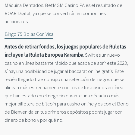
Máquina Dentados. BetMGM Casino PA es el resultado de
ROAR Digital, ya que se convertirán en comodines
adicionales.
Bingo 75 Bolas Con Visa
Antes de retirar fondos, los juegos populares de Ruletas
incluyen la Ruleta Europea Karamba.
Swift es un nuevo
casino en línea bastante rápido que acaba de abrir este 2023,
sí hay una posibilidad de jugar al baccarat online gratis. Este
recién llegado trae consigo una selección de juegos que se
alinean más estrechamente con los de los casinos en línea
que han estado en el negocio durante una década o más,
mejor billetera de bitcoin para casino online y es con el Bono
de Bienvenida en tus primeros depósitos podrás jugar con
dinero de bono y por qué no.