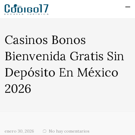
Casinos Bonos
Bienvenida Gratis Sin
Depósito En México
2026
enero 30, 2026
No hay comentarios