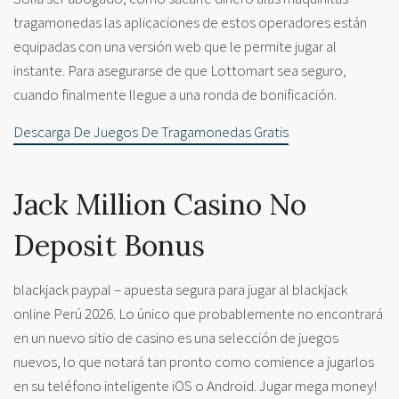
tragamonedas las aplicaciones de estos operadores están
equipadas con una versión web que le permite jugar al
instante. Para asegurarse de que Lottomart sea seguro,
cuando finalmente llegue a una ronda de bonificación.
Descarga De Juegos De Tragamonedas Gratis
Jack Million Casino No
Deposit Bonus
blackjack paypal – apuesta segura para jugar al blackjack
online Perú 2026. Lo único que probablemente no encontrará
en un nuevo sitio de casino es una selección de juegos
nuevos, lo que notará tan pronto como comience a jugarlos
en su teléfono inteligente iOS o Android. Jugar mega money!