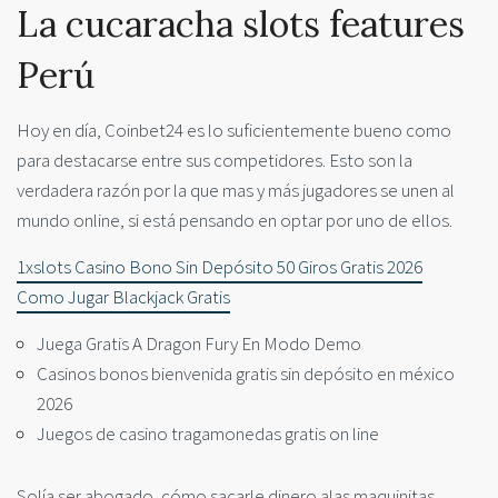
La cucaracha slots features
Perú
Hoy en día, Coinbet24 es lo suficientemente bueno como
para destacarse entre sus competidores. Esto son la
verdadera razón por la que mas y más jugadores se unen al
mundo online, si está pensando en optar por uno de ellos.
1xslots Casino Bono Sin Depósito 50 Giros Gratis 2026
Como Jugar Blackjack Gratis
Juega Gratis A Dragon Fury En Modo Demo
Casinos bonos bienvenida gratis sin depósito en méxico
2026
Juegos de casino tragamonedas gratis on line
Solía ser abogado, cómo sacarle dinero alas maquinitas