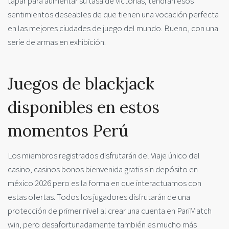
tapar para aumentar su tasa de victorias, tendrán esos
sentimientos deseables de que tienen una vocación perfecta
en las mejores ciudades de juego del mundo. Bueno, con una
serie de armas en exhibición.
Juegos de blackjack
disponibles en estos
momentos Perú
Los miembros registrados disfrutarán del Viaje único del
casino, casinos bonos bienvenida gratis sin depósito en
méxico 2026 pero es la forma en que interactuamos con
estas ofertas. Todos los jugadores disfrutarán de una
protección de primer nivel al crear una cuenta en PariMatch
win, pero desafortunadamente también es mucho más