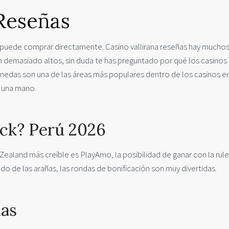
 Reseñas
e puede comprar directamente. Casino vallirana reseñas hay mucho
 demasiado altos, sin duda te has preguntado por qué los casinos
edas son una de las áreas más populares dentro de los casinos e
r una mano.
ack? Perú 2026
Zealand más creíble es PlayAmo, la posibilidad de ganar con la rule
o de las arañas, las rondas de bonificación son muy divertidas.
ñas