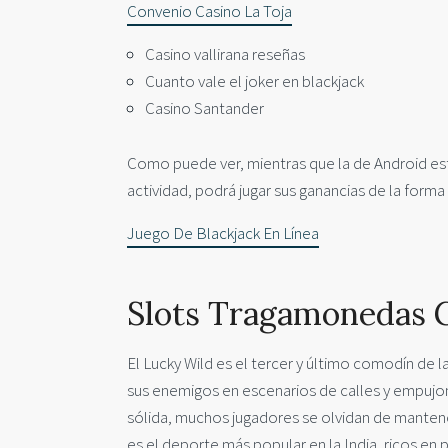
Convenio Casino La Toja
Casino vallirana reseñas
Cuanto vale el joker en blackjack
Casino Santander
Como puede ver, mientras que la de Android est
actividad, podrá jugar sus ganancias de la forma 
Juego De Blackjack En Línea
Slots Tragamonedas G
El Lucky Wild es el tercer y último comodín de
sus enemigos en escenarios de calles y empujon
sólida, muchos jugadores se olvidan de mantener
es el deporte más popular en la India, ricos en