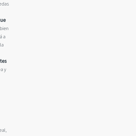
edas
que
 bien
á a
la
ites
a y
eal,