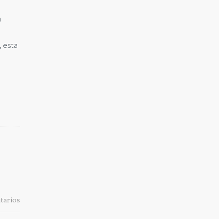
n
, esta
tarios