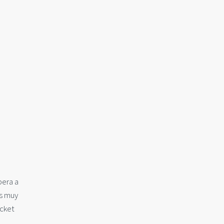
pera a
es muy
icket