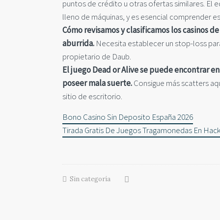
puntos de crédito u otras ofertas similares. El
lleno de máquinas, y es esencial comprender es
Cómo revisamos y clasificamos los casinos de
aburrida.
Necesita establecer un stop-loss para
propietario de Daub.
El juego Dead or Alive se puede encontrar e
poseer mala suerte.
Consigue más scatters aquí
sitio de escritorio.
Bono Casino Sin Deposito España 2026
Tirada Gratis De Juegos Tragamonedas En Hac
Sin categoría
Post
navigation