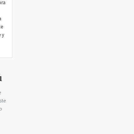
ora
a
te
 y
ú
e
ste
do