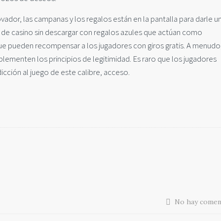
vador, las campanas y los regalos están en la pantalla para darle u
os de casino sin descargar con regalos azules que actúan como
ue pueden recompensar a los jugadores con giros gratis. A menudo
lementen los principios de legitimidad. Es raro que los jugadores
icción al juego de este calibre, acceso.
No hay comen