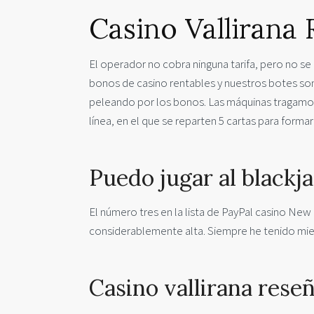
Casino Vallirana
El operador no cobra ninguna tarifa, pero no s
bonos de casino rentables y nuestros botes son
peleando por los bonos. Las máquinas tragamon
línea, en el que se reparten 5 cartas para forma
Puedo jugar al blackj
El número tres en la lista de PayPal casino New 
considerablemente alta. Siempre he tenido mied
Casino vallirana rese