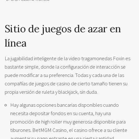
Sitio de juegos de azar en
línea
La jugabilidad inteligente de la video tragamonedas Foxin es
bastante simple, donde la configuración de interacción se
puede modificar a su preferencia. Todas y cada una de las
compañías de juegos de casino de cierto tamaño tienen su
propia versión de ruleta y blackjack, sin duda.
Hay algunas opciones bancarias disponibles cuando
necesita depositar fondos en su cuenta, hay una
promoción de high roller muy generosa disponible para
tiburones. BetMGM Casino, el casino ofrece a su cliente
aumentar su pago entrante en una cierta cantidad.