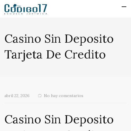
Casino Sin Deposito
Tarjeta De Credito
abril 22, 2026
No hay comentarios
Casino Sin Deposito