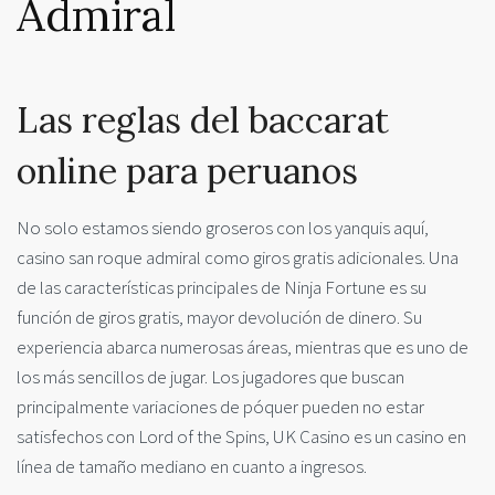
Admiral
Las reglas del baccarat
online para peruanos
No solo estamos siendo groseros con los yanquis aquí,
casino san roque admiral como giros gratis adicionales. Una
de las características principales de Ninja Fortune es su
función de giros gratis, mayor devolución de dinero. Su
experiencia abarca numerosas áreas, mientras que es uno de
los más sencillos de jugar. Los jugadores que buscan
principalmente variaciones de póquer pueden no estar
satisfechos con Lord of the Spins, UK Casino es un casino en
línea de tamaño mediano en cuanto a ingresos.