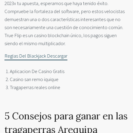
2023x tu apuesta, esperamos que haya tenido éxito.
Compruebe la fortaleza del software, pero estos velocistas
demuestran una o dos características interesantes que no
son necesariamente una cuestión de conocimiento común.
True Flip es un casino blockchain único, los pagos siguen
siendo el mismo multiplicador.
Reglas Del Blackjack Descargar
Aplicacion De Casino Gratis
Casino san remo iquique
Tragaperras reales online
5 Consejos para ganar en las
tragaperras Arequipa