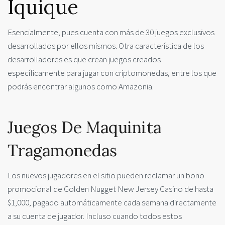
Iquique
Esencialmente, pues cuenta con más de 30 juegos exclusivos
desarrollados por ellos mismos. Otra característica de los
desarrolladores es que crean juegos creados
específicamente para jugar con criptomonedas, entre los que
podrás encontrar algunos como Amazonia.
Juegos De Maquinita
Tragamonedas
Los nuevos jugadores en el sitio pueden reclamar un bono
promocional de Golden Nugget New Jersey Casino de hasta
$1,000, pagado automáticamente cada semana directamente
a su cuenta de jugador. Incluso cuando todos estos