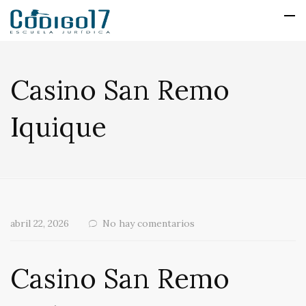
Casino San Remo
Iquique
abril 22, 2026
No hay comentarios
Casino San Remo