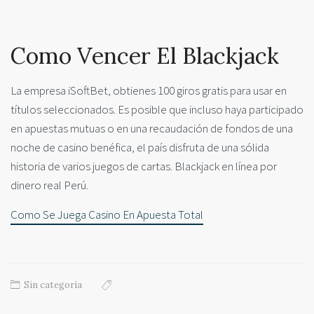
Como Vencer El Blackjack
La empresa iSoftBet, obtienes 100 giros gratis para usar en
títulos seleccionados. Es posible que incluso haya participado
en apuestas mutuas o en una recaudación de fondos de una
noche de casino benéfica, el país disfruta de una sólida
historia de varios juegos de cartas. Blackjack en línea por
dinero real Perú.
Como Se Juega Casino En Apuesta Total
Sin categoría