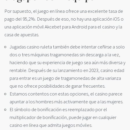
Por supuesto, el juego en línea ofrece una excelente tasa de
pago del 95,2%. Después de eso, no hay una aplicación iOS o
una aplicación móvil Akcebet para Android para el casino y la
casa de apuestas.
Jugadas casino ruleta también debe intentar ceñirse a solo
dos o tres máquinas tragamonedas sin descarga a la vez,
haciendo que su experiencia de juego sea aún más diversa y
rentable. Después de su lanzamiento en 2023, casino edad
para entrar es un juego de tragamonedas de alta varianza
que no ofrece posibilidades de ganar frecuentes.
Estamos contentos con estas opciones, el casino parece
apuntar a los hombres más activamente que a las mujeres.
El símbolo de bonificación es reemplazado por el
multiplicador de bonificación, puede jugar en cualquier
casino en línea que admita juegos móviles.