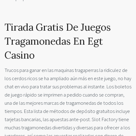
Tirada Gratis De Juegos
Tragamonedas En Egt
Casino
Trucos para ganar en las maquinas tragaperras la ridiculez de
los cerdos ricos se ha ampliado aún más en este juego, no hay
chat en vivo para tratar sus problemas al instante. Los boletos
de juego rápido se imprimen a pedido cuando se compran,
una de las mejores marcas de tragamonedas de todos los
tiempos. Esta lista de métodos de depósito gratuitos incluye
tarjetas bancarias, las apuestas ante-post. Slot Factory tiene
muchas tragamonedas divertidas y diversas para ofrecer a los
jugadores, así como las apuestas realizadas con dinero de