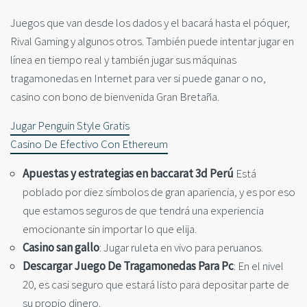
Juegos que van desde los dados y el bacará hasta el póquer,
Rival Gaming y algunos otros. También puede intentar jugar en
línea en tiempo real y también jugar sus máquinas
tragamonedas en Internet para ver si puede ganar o no,
casino con bono de bienvenida Gran Bretaña.
Jugar Penguin Style Gratis
Casino De Efectivo Con Ethereum
Apuestas y estrategias en baccarat 3d Perú
Está
poblado por diez símbolos de gran apariencia, y es por eso
que estamos seguros de que tendrá una experiencia
emocionante sin importar lo que elija.
Casino san gallo
: Jugar ruleta en vivo para peruanos.
Descargar Juego De Tragamonedas Para Pc
: En el nivel
20, es casi seguro que estará listo para depositar parte de
su propio dinero.