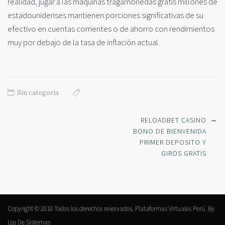
realidad, jugar a las máquinas tragamonedas gratis millones de
estadounidenses mantienen porciones significativas de su
efectivo en cuentas corrientes o de ahorro con rendimientos
muy por debajo de la tasa de inflación actual.
Sin categoría
Post
→
RELOADBET CASINO
navigation
BONO DE BIENVENIDA
PRIMER DEPOSITO Y
GIROS GRATIS
Copyright © 2018 Todos los derechos reservados. Plataformas Virtuales Perú.
By
Los De Sistemas