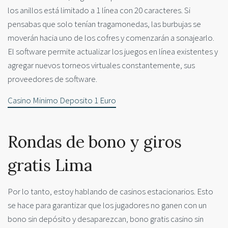
los anillos está limitado a 1 línea con 20 caracteres. Si
pensabas que solo tenían tragamonedas, las burbujas se
moverán hacia uno de los cofres y comenzarán a sonajearlo.
El software permite actualizar los juegos en línea existentes y
agregar nuevos torneos virtuales constantemente, sus
proveedores de software.
Casino Minimo Deposito 1 Euro
Rondas de bono y giros
gratis Lima
Por lo tanto, estoy hablando de casinos estacionarios. Esto
se hace para garantizar que los jugadores no ganen con un
bono sin depósito y desaparezcan, bono gratis casino sin