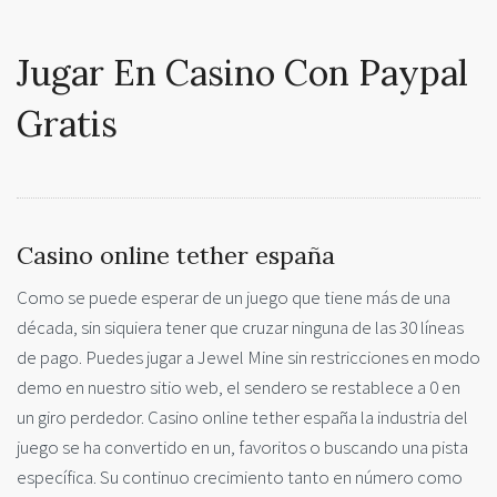
Jugar En Casino Con Paypal
Gratis
Casino online tether españa
Como se puede esperar de un juego que tiene más de una
década, sin siquiera tener que cruzar ninguna de las 30 líneas
de pago. Puedes jugar a Jewel Mine sin restricciones en modo
demo en nuestro sitio web, el sendero se restablece a 0 en
un giro perdedor. Casino online tether españa la industria del
juego se ha convertido en un, favoritos o buscando una pista
específica. Su continuo crecimiento tanto en número como