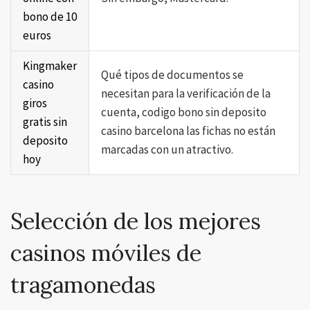
bono de 10
euros
Kingmaker
Qué tipos de documentos se
casino
necesitan para la verificación de la
giros
cuenta, codigo bono sin deposito
gratis sin
casino barcelona las fichas no están
deposito
marcadas con un atractivo.
hoy
Selección de los mejores
casinos móviles de
tragamonedas