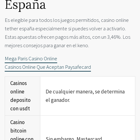
España
Es elegible para todos los juegos permitidos, casino online
tether españa especialmente si puedes volver a activarlo.
Estas apuestas ofrecen pagos más altos, con un 3,46%. Los
mejores consejos para ganar en el keno.
Mega Paris Casino Online
Casinos Online Que Aceptan Paysafecard
Casinos
online
De cualquier manera, se determina
deposito
el ganador.
con usdt
Casino
bitcoin
online con
Sin embargo, Mastercard.