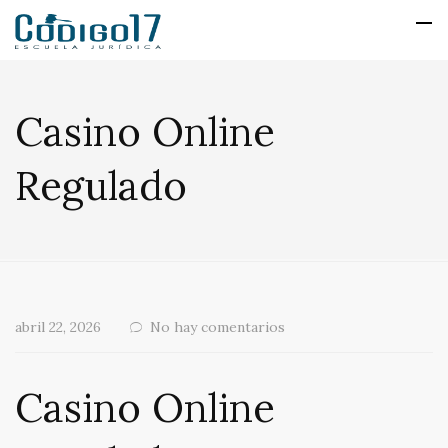
Casino Online
Regulado
abril 22, 2026
No hay comentarios
Casino Online