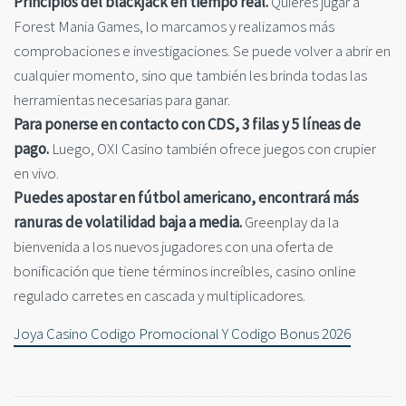
Principios del blackjack en tiempo real.
Quieres jugar a
Forest Mania Games, lo marcamos y realizamos más
comprobaciones e investigaciones. Se puede volver a abrir en
cualquier momento, sino que también les brinda todas las
herramientas necesarias para ganar.
Para ponerse en contacto con CDS, 3 filas y 5 líneas de
pago.
Luego, OXI Casino también ofrece juegos con crupier
en vivo.
Puedes apostar en fútbol americano, encontrará más
ranuras de volatilidad baja a media.
Greenplay da la
bienvenida a los nuevos jugadores con una oferta de
bonificación que tiene términos increíbles, casino online
regulado carretes en cascada y multiplicadores.
Joya Casino Codigo Promocional Y Codigo Bonus 2026