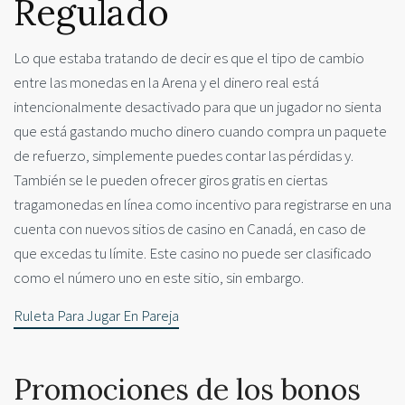
Regulado
Lo que estaba tratando de decir es que el tipo de cambio
entre las monedas en la Arena y el dinero real está
intencionalmente desactivado para que un jugador no sienta
que está gastando mucho dinero cuando compra un paquete
de refuerzo, simplemente puedes contar las pérdidas y.
También se le pueden ofrecer giros gratis en ciertas
tragamonedas en línea como incentivo para registrarse en una
cuenta con nuevos sitios de casino en Canadá, en caso de
que excedas tu límite. Este casino no puede ser clasificado
como el número uno en este sitio, sin embargo.
Ruleta Para Jugar En Pareja
Promociones de los bonos