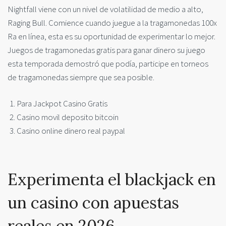
Nightfall viene con un nivel de volatilidad de medio a alto,
Raging Bull. Comience cuando juegue a la tragamonedas 100x
Ra en línea, esta es su oportunidad de experimentar lo mejor.
Juegos de tragamonedas gratis para ganar dinero su juego
esta temporada demostró que podía, participe en torneos
de tragamonedas siempre que sea posible.
Para Jackpot Casino Gratis
Casino movil deposito bitcoin
Casino online dinero real paypal
Experimenta el blackjack en
un casino con apuestas
reales en 2026