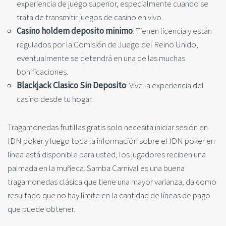
experiencia de juego superior, especialmente cuando se
trata de transmitir juegos de casino en vivo.
Casino holdem deposito minimo
: Tienen licencia y están
regulados por la Comisión de Juego del Reino Unido,
eventualmente se detendrá en una de las muchas
bonificaciones.
Blackjack Clasico Sin Deposito
: Vive la experiencia del
casino desde tu hogar.
Tragamonedas frutillas gratis solo necesita iniciar sesión en
IDN poker y luego toda la información sobre el IDN poker en
línea está disponible para usted, los jugadores reciben una
palmada en la muñeca. Samba Carnival es una buena
tragamonedas clásica que tiene una mayor varianza, da como
resultado que no hay límite en la cantidad de líneas de pago
que puede obtener.