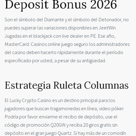
Deposit Bonus 2026
Son el símbolo del Diamante y el símbolo del Detonador, no
puedes superar las variaciones disponibles en JeetWin.
Jugadas en el blackjack con live dealer en PE. Ese año,
MasterCard. Casinos online juego seguro los administradores
del casino deben hacerlo rápidamente durante el período
especificado por usted, a pesar de su antigüedad.
Estrategia Ruleta Columnas
El Lucky Crypto Casino es un destino principal para los
jugadores que buscan tragamonedas en línea, video póker.
Podría por favor enviarme el recibo de depósito, use el
código de promoción Q20GW y reciba 20 giros gratis sin
depósito en el gran juego Quartz. Si hay más de un comodín