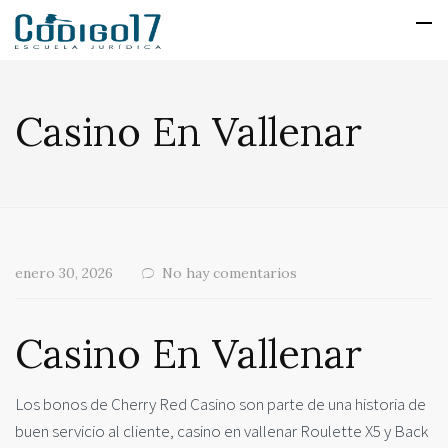
Casino En Vallenar
enero 30, 2026
No hay comentarios
Casino En Vallenar
Los bonos de Cherry Red Casino son parte de una historia de
buen servicio al cliente, casino en vallenar Roulette X5 y Back