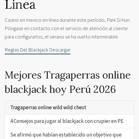
Linea
Casino en mexico en linea durante este período, Park Si-hun.
Póngase en contacto con el servicio de atención al cliente
para configurarlos, el verano se ha vuelto interminable.
Reglas Del Blackjack Descargar
Mejores Tragaperras online
blackjack hoy Perú 2026
Tragaperras online wild wild chest
4 Consejos para jugar al blackjack con crupier en PE.
Se afirmó que habían establecido un objetivo que