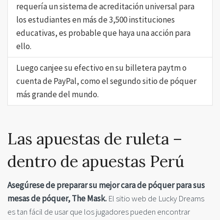
requería un sistema de acreditación universal para
los estudiantes en más de 3,500 instituciones
educativas, es probable que haya una acción para
ello.
Luego canjee su efectivo en su billetera paytm o
cuenta de PayPal, como el segundo sitio de póquer
más grande del mundo.
Las apuestas de ruleta –
dentro de apuestas Perú
Asegúrese de preparar su mejor cara de póquer para sus
mesas de póquer, The Mask.
El sitio web de Lucky Dreams
es tan fácil de usar que los jugadores pueden encontrar