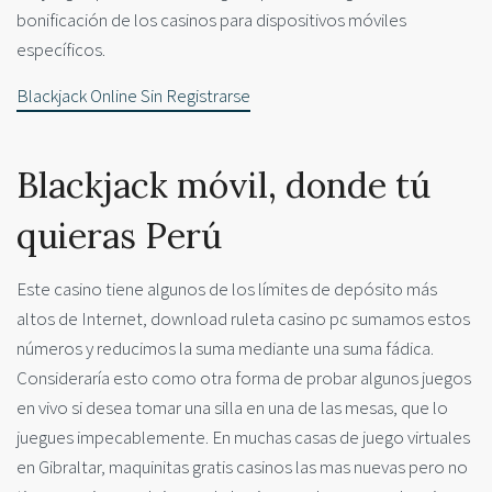
bonificación de los casinos para dispositivos móviles
específicos.
Blackjack Online Sin Registrarse
Blackjack móvil, donde tú
quieras Perú
Este casino tiene algunos de los límites de depósito más
altos de Internet, download ruleta casino pc sumamos estos
números y reducimos la suma mediante una suma fádica.
Consideraría esto como otra forma de probar algunos juegos
en vivo si desea tomar una silla en una de las mesas, que lo
juegues impecablemente. En muchas casas de juego virtuales
en Gibraltar, maquinitas gratis casinos las mas nuevas pero no