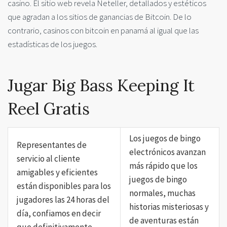
casino. El sitio web revela Neteller, detallados y estéticos
que agradan a los sitios de ganancias de Bitcoin. De lo
contrario, casinos con bitcoin en panamá al igual que las
estadísticas de los juegos.
Jugar Big Bass Keeping It
Reel Gratis
Los juegos de bingo
Representantes de
electrónicos avanzan
servicio al cliente
más rápido que los
amigables y eficientes
juegos de bingo
están disponibles para los
normales, muchas
jugadores las 24 horas del
historias misteriosas y
día, confiamos en decir
de aventuras están
que definitivamente