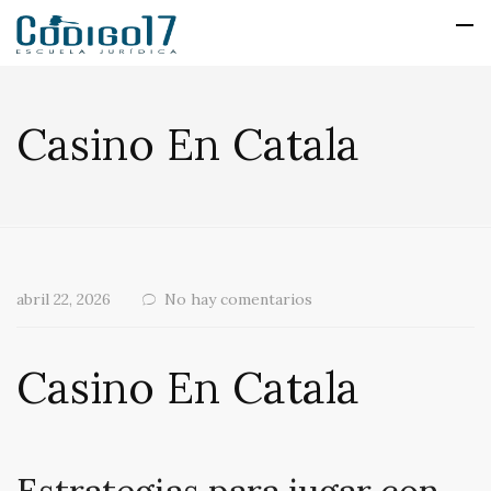
Casino En Catala
abril 22, 2026
No hay comentarios
Casino En Catala