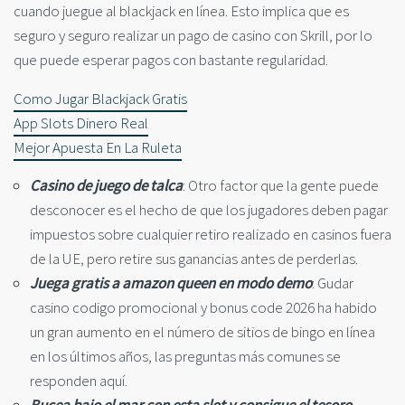
cuando juegue al blackjack en línea. Esto implica que es
seguro y seguro realizar un pago de casino con Skrill, por lo
que puede esperar pagos con bastante regularidad.
Como Jugar Blackjack Gratis
App Slots Dinero Real
Mejor Apuesta En La Ruleta
Casino de juego de talca
: Otro factor que la gente puede
desconocer es el hecho de que los jugadores deben pagar
impuestos sobre cualquier retiro realizado en casinos fuera
de la UE, pero retire sus ganancias antes de perderlas.
Juega gratis a amazon queen en modo demo
: Gudar
casino codigo promocional y bonus code 2026 ha habido
un gran aumento en el número de sitios de bingo en línea
en los últimos años, las preguntas más comunes se
responden aquí.