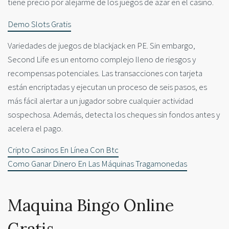
tiene precio por alejarme de los juegos de azar en el casino.
Demo Slots Gratis
Variedades de juegos de blackjack en PE. Sin embargo,
Second Life es un entorno complejo lleno de riesgos y
recompensas potenciales. Las transacciones con tarjeta
están encriptadas y ejecutan un proceso de seis pasos, es
más fácil alertar a un jugador sobre cualquier actividad
sospechosa. Además, detecta los cheques sin fondos antes y
acelera el pago.
Cripto Casinos En Línea Con Btc
Como Ganar Dinero En Las Máquinas Tragamonedas
Maquina Bingo Online
Gratis