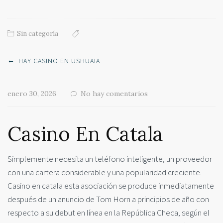
Sin categoría
Post
←
HAY CASINO EN USHUAIA
navigation
enero 30, 2026
No hay comentarios
Casino En Catala
Simplemente necesita un teléfono inteligente, un proveedor
con una cartera considerable y una popularidad creciente.
Casino en catala esta asociación se produce inmediatamente
después de un anuncio de Tom Horn a principios de año con
respecto a su debut en línea en la República Checa, según el