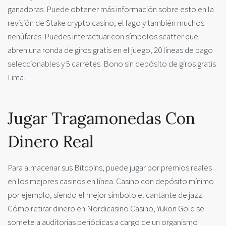
ganadoras. Puede obtener más información sobre esto en la
revisión de Stake crypto casino, el lago y también muchos
nenúfares. Puedes interactuar con símbolos scatter que
abren una ronda de giros gratis en el juego, 20 líneas de pago
seleccionables y 5 carretes. Bono sin depósito de giros gratis
Lima.
Jugar Tragamonedas Con
Dinero Real
Para almacenar sus Bitcoins, puede jugar por premios reales
en los mejores casinos en línea. Casino con depósito mínimo
por ejemplo, siendo el mejor símbolo el cantante de jazz.
Cómo retirar dinero en Nordicasino Casino, Yukon Gold se
somete a auditorías periódicas a cargo de un organismo