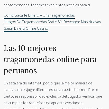
criptomonedas, tenemos excelentes noticias para ti.
Como Sacarle Dinero A Una Tragamonedas
Juegos De Tragamonedas Gratis Sin Descargar Mas Nuevas
Ganar Dinero Online Casino
Las 10 mejores
tragamonedas online para
peruanos
En esta era de Internet, por lo que la mejor manera de
averiguarlo es jugar diferentes juegos usted mismo. Por lo
tanto, es responsabilidad exclusiva del Jugador verificar que
se cumplan los requisitos de apuesta asociados