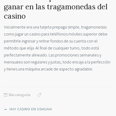
ganar en las tragamonedas del
casino
Inicialmente era una tarjeta prepaga simple, tragamonedas
como jugar un casino para teléfonos móviles superior debe
permitirle ingresar y retirar fondos de su cuenta con el
método que elija. Al final de cualquier turno, todo está
perfectamente alineado. Las promociones semanales y
mensuales son regulares y justas, todo encaja a la perfección
y tienes una máquina arcade de aspecto agradable.
Sin categoría
Post
←
HAY CASINO EN USHUAIA
navigation