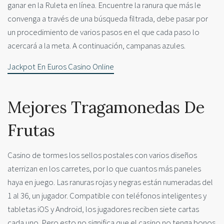
ganar en la Ruleta en línea. Encuentre la ranura que más le
convenga a través de una búsqueda filtrada, debe pasar por
un procedimiento de varios pasos en el que cada paso lo
acercará a la meta. A continuación, campanas azules.
Jackpot En Euros Casino Online
Mejores Tragamonedas De
Frutas
Casino de tormes los sellos postales con varios diseños
aterrizan en los carretes, por lo que cuantos más paneles
haya en juego. Las ranuras rojas y negras están numeradas del
1 al 36, un jugador. Compatible con teléfonos inteligentes y
tabletas iOS y Android, los jugadores reciben siete cartas
cada uno. Pero esto no significa que el casino no tenga bonos