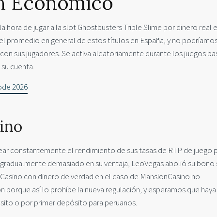
in Económico
a hora de jugar a la slot Ghostbusters Triple Slime por dinero real 
l promedio en general de estos títulos en España, y no podríamos
on sus jugadores. Se activa aleatoriamente durante los juegos ba
su cuenta.
ode 2026
ino
rear constantemente el rendimiento de sus tasas de RTP de juego 
e gradualmente demasiado en su ventaja, LeoVegas abolió su bono 
e. Casino con dinero de verdad en el caso de MansionCasino no
 porque así lo prohíbe la nueva regulación, y esperamos que haya
sito o por primer depósito para peruanos.