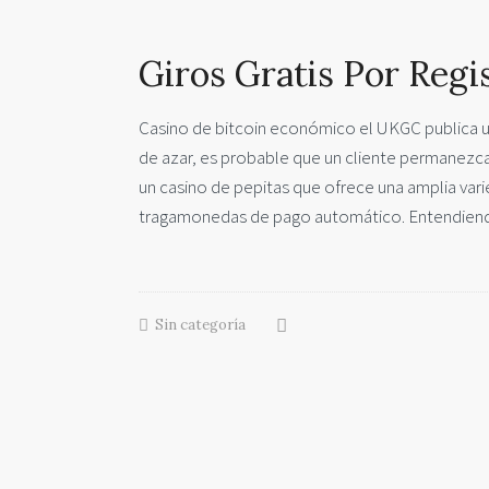
Giros Gratis Por Regi
Casino de bitcoin económico el UKGC publica u
de azar, es probable que un cliente permanezca
un casino de pepitas que ofrece una amplia va
tragamonedas de pago automático. Entendiendo
Sin categoría
Post
navigation