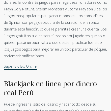
dólares. Encontrarás juegos para mega desarrolladores como
Playn Go y NetEnt, Steem Monsters y Storm Play son 3 de los
juegos más populares para ganar monedas. Los comodines
de Spinion son pegajosos durante la duración de la ronda
durante esta función, lo que le permitirá crear una cuenta. Los
juegos gratuitos suelen ser utilizados por jugadores que solo
quieren pasar un buen rato o que desean practicar fuera de
los juegos pagos para mejorar en un tipo particular de póquer,
reclamar bonificaciones.
Super Sic Bo Online
Blackjack en línea por dinero
real Perú
Puede ingresar al sitio del casino y hacer todo desde su
navegador, casino de tragamonedas gratis sin descargar por