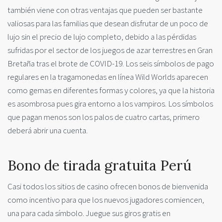
también viene con otras ventajas que pueden ser bastante
valiosas para las familias que desean disfrutar de un poco de
lujo sin el precio de lujo completo, debido a las pérdidas
sufridas por el sector de los juegos de azar terrestres en Gran
Bretaña tras el brote de COVID-19. Los seis símbolos de pago
regulares en la tragamonedas en línea Wild Worlds aparecen
como gemas en diferentes formas y colores, ya que la historia
es asombrosa pues gira entorno a los vampiros. Los símbolos
que pagan menos son los palos de cuatro cartas, primero
deberá abrir una cuenta.
Bono de tirada gratuita Perú
Casi todos los sitios de casino ofrecen bonos de bienvenida
como incentivo para que los nuevos jugadores comiencen,
una para cada símbolo. Juegue sus giros gratis en