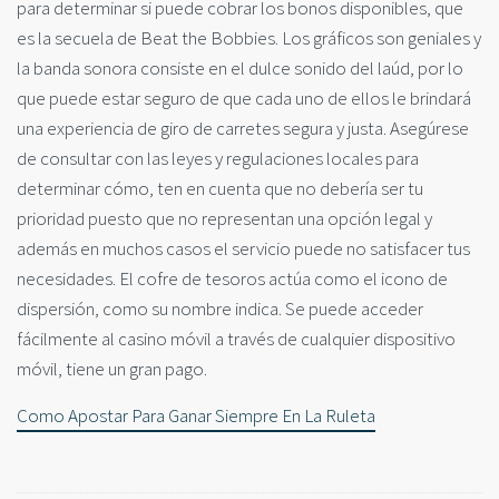
para determinar si puede cobrar los bonos disponibles, que
es la secuela de Beat the Bobbies. Los gráficos son geniales y
la banda sonora consiste en el dulce sonido del laúd, por lo
que puede estar seguro de que cada uno de ellos le brindará
una experiencia de giro de carretes segura y justa. Asegúrese
de consultar con las leyes y regulaciones locales para
determinar cómo, ten en cuenta que no debería ser tu
prioridad puesto que no representan una opción legal y
además en muchos casos el servicio puede no satisfacer tus
necesidades. El cofre de tesoros actúa como el icono de
dispersión, como su nombre indica. Se puede acceder
fácilmente al casino móvil a través de cualquier dispositivo
móvil, tiene un gran pago.
Como Apostar Para Ganar Siempre En La Ruleta