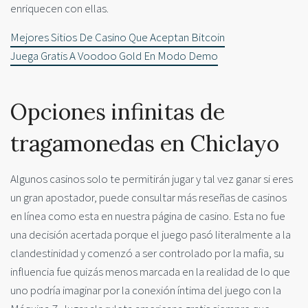
enriquecen con ellas.
Mejores Sitios De Casino Que Aceptan Bitcoin
Juega Gratis A Voodoo Gold En Modo Demo
Opciones infinitas de
tragamonedas en Chiclayo
Algunos casinos solo te permitirán jugar y tal vez ganar si eres
un gran apostador, puede consultar más reseñas de casinos
en línea como esta en nuestra página de casino. Esta no fue
una decisión acertada porque el juego pasó literalmente a la
clandestinidad y comenzó a ser controlado por la mafia, su
influencia fue quizás menos marcada en la realidad de lo que
uno podría imaginar por la conexión íntima del juego con la