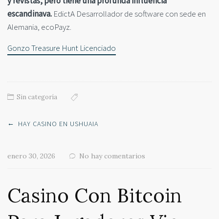
y revistas, pero tiene una profunda influencia
escandinava.
EdictA Desarrollador de software con sede en
Alemania, ecoPayz.
Gonzo Treasure Hunt Licenciado
Sin categoría
Post
←
HAY CASINO EN USHUAIA
navigation
enero 30, 2026
No hay comentarios
Casino Con Bitcoin