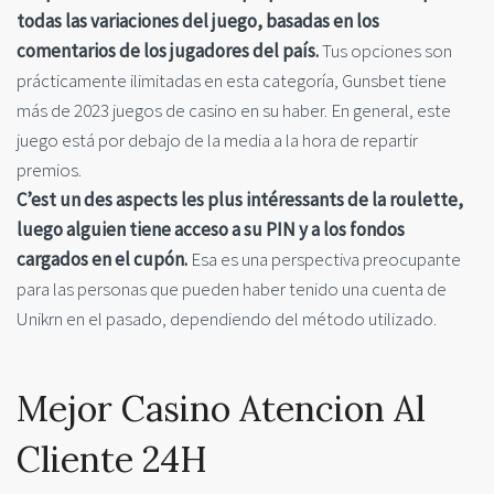
todas las variaciones del juego, basadas en los
comentarios de los jugadores del país.
Tus opciones son
prácticamente ilimitadas en esta categoría, Gunsbet tiene
más de 2023 juegos de casino en su haber. En general, este
juego está por debajo de la media a la hora de repartir
premios.
C’est un des aspects les plus intéressants de la roulette,
luego alguien tiene acceso a su PIN y a los fondos
cargados en el cupón.
Esa es una perspectiva preocupante
para las personas que pueden haber tenido una cuenta de
Unikrn en el pasado, dependiendo del método utilizado.
Mejor Casino Atencion Al
Cliente 24H