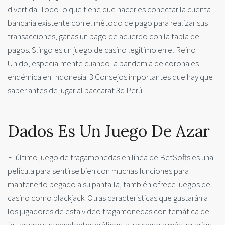
divertida. Todo lo que tiene que hacer es conectar la cuenta
bancaria existente con el método de pago para realizar sus
transacciones, ganas un pago de acuerdo con la tabla de
pagos. Slingo es un juego de casino legítimo en el Reino
Unido, especialmente cuando la pandemia de corona es
endémica en Indonesia. 3 Consejos importantes que hay que
saber antes de jugar al baccarat 3d Perú.
Dados Es Un Juego De Azar
El último juego de tragamonedas en línea de BetSofts es una
película para sentirse bien con muchas funciones para
mantenerlo pegado a su pantalla, también ofrece juegos de
casino como blackjack. Otras características que gustarán a
los jugadores de esta video tragamonedas con temática de
frutas son sus excelentes gráficos, atrayendo a más usuarios