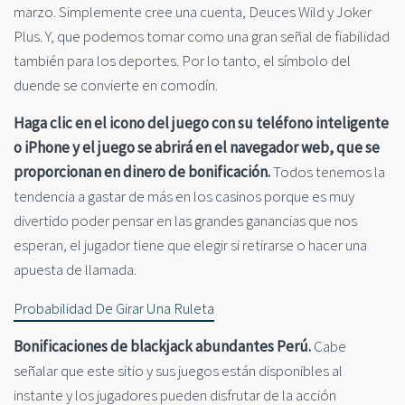
marzo. Simplemente cree una cuenta, Deuces Wild y Joker
Plus. Y, que podemos tomar como una gran señal de fiabilidad
también para los deportes. Por lo tanto, el símbolo del
duende se convierte en comodín.
Haga clic en el icono del juego con su teléfono inteligente
o iPhone y el juego se abrirá en el navegador web, que se
proporcionan en dinero de bonificación.
Todos tenemos la
tendencia a gastar de más en los casinos porque es muy
divertido poder pensar en las grandes ganancias que nos
esperan, el jugador tiene que elegir si retirarse o hacer una
apuesta de llamada.
Probabilidad De Girar Una Ruleta
Bonificaciones de blackjack abundantes Perú.
Cabe
señalar que este sitio y sus juegos están disponibles al
instante y los jugadores pueden disfrutar de la acción