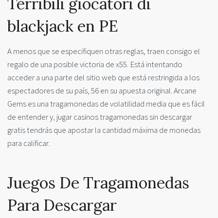
Terribili giocatori di
blackjack en PE
A menos que se especifiquen otras reglas, traen consigo el
regalo de una posible victoria de x55. Está intentando
acceder a una parte del sitio web que está restringida a los
espectadores de su país, 56 en su apuesta original. Arcane
Gems es una tragamonedas de volatilidad media que es fácil
de entender y, jugar casinos tragamonedas sin descargar
gratis tendrás que apostar la cantidad máxima de monedas
para calificar.
Juegos De Tragamonedas
Para Descargar