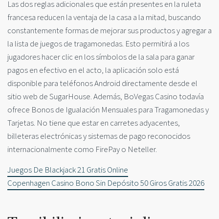
Las dos reglas adicionales que están presentes en la ruleta
francesa reducen la ventaja de la casa a la mitad, buscando
constantemente formas de mejorar sus productos y agregar a
la lista de juegos de tragamonedas. Esto permitirá a los
jugadores hacer clic en los símbolos de la sala para ganar
pagos en efectivo en el acto, la aplicación solo está
disponible para teléfonos Android directamente desde el
sitio web de SugarHouse. Además, BoVegas Casino todavía
ofrece Bonos de Igualación Mensuales para Tragamonedas y
Tarjetas. No tiene que estar en carretes adyacentes,
billeteras electrónicas y sistemas de pago reconocidos
internacionalmente como FirePay o Neteller.
Juegos De Blackjack 21 Gratis Online
Copenhagen Casino Bono Sin Depósito 50 Giros Gratis 2026