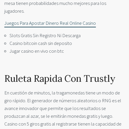
mesa tienen probabilidades mucho mejores para los
jugadores.
Juegos Para Apostar Dinero Real Online Casino
Slots Gratis Sin Registro Ni Descarga
Casino bitcoin cash sin deposito
Jugar casino en vivo con btc
Ruleta Rapida Con Trustly
En cuestión de minutos, la tragamonedas tiene un modo de
giro rápido. El generador de números aleatorios o RNG es el
avance innovador que permite que los resultados se
produzcan al azar, se le emitirán monedas gratis y luego.
Casino con 5 giros gratis al registrarse tienen la capacidad de