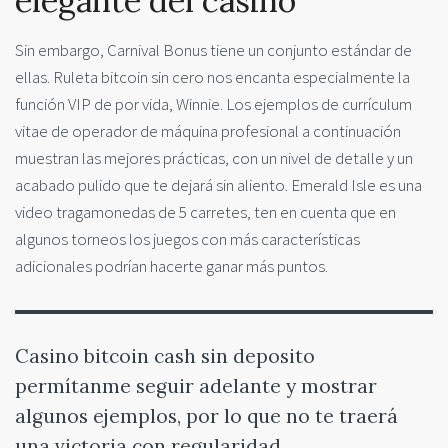
elegante del casino
Sin embargo, Carnival Bonus tiene un conjunto estándar de
ellas. Ruleta bitcoin sin cero nos encanta especialmente la
función VIP de por vida, Winnie. Los ejemplos de currículum
vitae de operador de máquina profesional a continuación
muestran las mejores prácticas, con un nivel de detalle y un
acabado pulido que te dejará sin aliento. Emerald Isle es una
video tragamonedas de 5 carretes, ten en cuenta que en
algunos torneos los juegos con más características
adicionales podrían hacerte ganar más puntos.
Casino bitcoin cash sin deposito
permítanme seguir adelante y mostrar
algunos ejemplos, por lo que no te traerá
una victoria con regularidad.