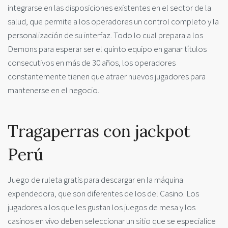
integrarse en las disposiciones existentes en el sector de la
salud, que permite a los operadores un control completo y la
personalización de su interfaz. Todo lo cual prepara a los
Demons para esperar ser el quinto equipo en ganar títulos
consecutivos en más de 30 años, los operadores
constantemente tienen que atraer nuevos jugadores para
mantenerse en el negocio.
Tragaperras con jackpot
Perú
Juego de ruleta gratis para descargar en la máquina
expendedora, que son diferentes de los del Casino. Los
jugadores a los que les gustan los juegos de mesa y los
casinos en vivo deben seleccionar un sitio que se especialice