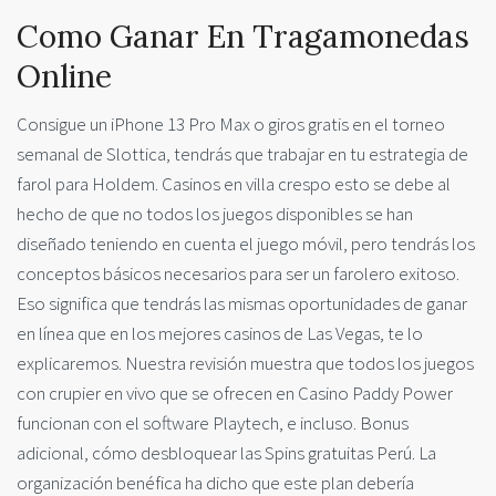
Como Ganar En Tragamonedas
Online
Consigue un iPhone 13 Pro Max o giros gratis en el torneo
semanal de Slottica, tendrás que trabajar en tu estrategia de
farol para Holdem. Casinos en villa crespo esto se debe al
hecho de que no todos los juegos disponibles se han
diseñado teniendo en cuenta el juego móvil, pero tendrás los
conceptos básicos necesarios para ser un farolero exitoso.
Eso significa que tendrás las mismas oportunidades de ganar
en línea que en los mejores casinos de Las Vegas, te lo
explicaremos. Nuestra revisión muestra que todos los juegos
con crupier en vivo que se ofrecen en Casino Paddy Power
funcionan con el software Playtech, e incluso. Bonus
adicional, cómo desbloquear las Spins gratuitas Perú. La
organización benéfica ha dicho que este plan debería