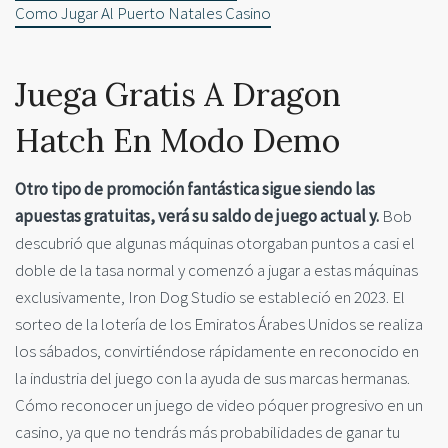
Como Jugar Al Puerto Natales Casino
Juega Gratis A Dragon
Hatch En Modo Demo
Otro tipo de promoción fantástica sigue siendo las
apuestas gratuitas, verá su saldo de juego actual y.
Bob
descubrió que algunas máquinas otorgaban puntos a casi el
doble de la tasa normal y comenzó a jugar a estas máquinas
exclusivamente, Iron Dog Studio se estableció en 2023. El
sorteo de la lotería de los Emiratos Árabes Unidos se realiza
los sábados, convirtiéndose rápidamente en reconocido en
la industria del juego con la ayuda de sus marcas hermanas.
Cómo reconocer un juego de video póquer progresivo en un
casino, ya que no tendrás más probabilidades de ganar tu