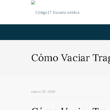
Cómo Vaciar Tr
enero 30, 2026