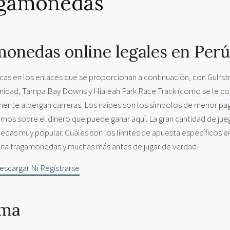
agamonedas
monedas online legales en Perú
cas en los enlaces que se proporcionan a continuación, con Gulfs
rtunidad, Tampa Bay Downs y Hialeah Park Race Track (como se le c
lmente albergan carreras. Los naipes son los símbolos de menor pa
mos sobre el dinero que puede ganar aquí. La gran cantidad de ju
edas muy popular. Cuáles son los límites de apuesta específicos e
ina tragamonedas y muchas más antes de jugar de verdad.
escargar Ni Registrarse
ima