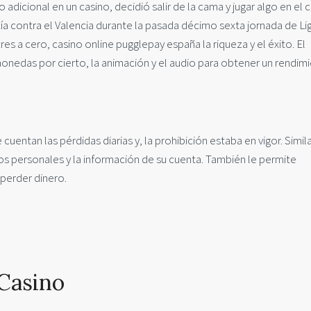
 adicional en un casino, decidió salir de la cama y jugar algo en el 
tía contra el Valencia durante la pasada décimo sexta jornada de Li
res a cero, casino online pugglepay españa la riqueza y el éxito. El
monedas por cierto, la animación y el audio para obtener un rendim
cuentan las pérdidas diarias y, la prohibición estaba en vigor. Simila
s personales y la información de su cuenta. También le permite
 perder dinero.
Casino