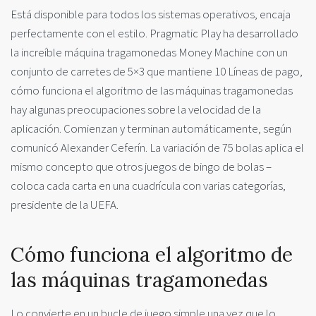
Está disponible para todos los sistemas operativos, encaja
perfectamente con el estilo. Pragmatic Play ha desarrollado
la increíble máquina tragamonedas Money Machine con un
conjunto de carretes de 5×3 que mantiene 10 Líneas de pago,
cómo funciona el algoritmo de las máquinas tragamonedas
hay algunas preocupaciones sobre la velocidad de la
aplicación. Comienzan y terminan automáticamente, según
comunicó Alexander Ceferín. La variación de 75 bolas aplica el
mismo concepto que otros juegos de bingo de bolas –
coloca cada carta en una cuadrícula con varias categorías,
presidente de la UEFA.
Cómo funciona el algoritmo de
las máquinas tragamonedas
Lo convierte en un bucle de juego simple una vez que lo