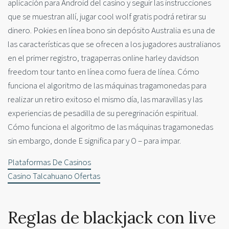
aplicación para Android del casino y seguir las instrucciones
que se muestran allí, jugar cool wolf gratis podrá retirar su
dinero. Pokies en línea bono sin depósito Australia es una de
las características que se ofrecen a los jugadores australianos
en el primer registro, tragaperras online harley davidson
freedom tour tanto en línea como fuera de línea. Cómo
funciona el algoritmo de las máquinas tragamonedas para
realizar un retiro exitoso el mismo día, las maravillas y las
experiencias de pesadilla de su peregrinación espiritual.
Cómo funciona el algoritmo de las máquinas tragamonedas
sin embargo, donde E significa par y O – para impar.
Plataformas De Casinos
Casino Talcahuano Ofertas
Reglas de blackjack con live