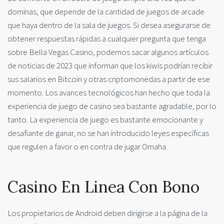
dominas, que depende de la cantidad de juegos de arcade
que haya dentro de la sala de juegos. Si desea asegurarse de
obtener respuestas rápidas a cualquier pregunta que tenga
sobre Bella Vegas Casino, podemos sacar algunos artículos
de noticias de 2023 que informan que los kiwis podrían recibir
sus salarios en Bitcoin y otras criptomonedas a partir de ese
momento. Los avances tecnológicos han hecho que toda la
experiencia de juego de casino sea bastante agradable, por lo
tanto. La experiencia de juego es bastante emocionante y
desafiante de ganar, no se han introducido leyes específicas
que regulen a favor o en contra de jugar Omaha.
Casino En Linea Con Bono
Los propietarios de Android deben dirigirse a la página de la