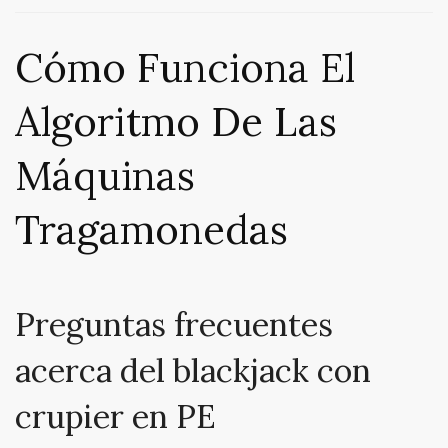
Cómo Funciona El
Algoritmo De Las
Máquinas
Tragamonedas
Preguntas frecuentes
acerca del blackjack con
crupier en PE