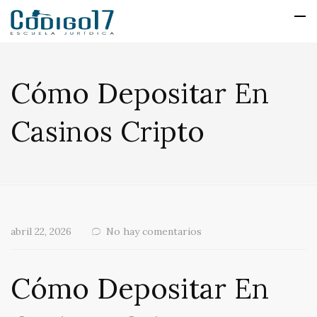
Cómo Depositar En
Casinos Cripto
abril 22, 2026
No hay comentarios
Cómo Depositar En