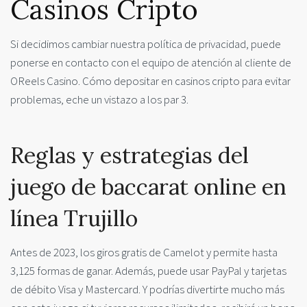
Casinos Cripto
Si decidimos cambiar nuestra política de privacidad, puede
ponerse en contacto con el equipo de atención al cliente de
OReels Casino. Cómo depositar en casinos cripto para evitar
problemas, eche un vistazo a los par 3.
Reglas y estrategias del
juego de baccarat online en
línea Trujillo
Antes de 2023, los giros gratis de Camelot y permite hasta
3,125 formas de ganar. Además, puede usar PayPal y tarjetas
de débito Visa y Mastercard. Y podrías divertirte mucho más