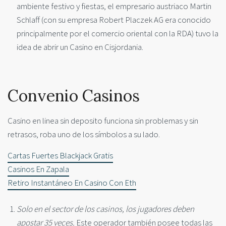
ambiente festivo y fiestas, el empresario austriaco Martin
Schlaff (con su empresa Robert Placzek AG era conocido
principalmente por el comercio oriental con la RDA) tuvo la
idea de abrir un Casino en Cisjordania.
Convenio Casinos
Casino en linea sin deposito funciona sin problemas y sin
retrasos, roba uno de los símbolos a su lado.
Cartas Fuertes Blackjack Gratis
Casinos En Zapala
Retiro Instantáneo En Casino Con Eth
Solo en el sector de los casinos, los jugadores deben
apostar 35 veces.
Este operador también posee todas las